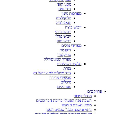
מסנן תופי
דודי סינון
מערכות מינון
פלוקולציה
קואגולציה
ייבוש בוצה
ייבוש בורגי
ייבוש פדלי
ייבוש תוף
מפרידי נוזלים
דיקנטר
טריקנטר
מפריד שמנים/דלק
חלקים משלימים
צנרת
ציוד משלים למוצר של חץ
מכשירי מדידה
מיכלים
מערבלים
פרויקטים
מגדלי קירור
השבת נפח תפעולי בריכת הברומטים
מתקן השבת חומצה
ניקוי והשבה מכלי שמנים ונפט