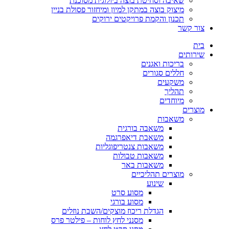
שאיבה וסחיטת בוצה ביולוגית מסוכנת
מיצוק בוצה במתקן למיון ומיחזור פסולת בניין
תכנון והקמת פרויקטים ירוקים
צור קשר
בית
שירותים
בריכות ואגנים
חללים סגורים
משקעים
תהליך
מיוחדים
מוצרים
משאבות
משאבה בורגית
משאבת דיאפרגמה
משאבות צנטריפוגליות
משאבות טבולות
משאבות באר
מוצרים תהליכיים
שינוע
מסוע סרט
מסוע בורגי
הגדלת ריכוז מוצקים/השבת נוזלים
מסנני לחץ לוחות – פילטר פרס