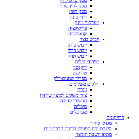
מסנן סרט לחץ
מסנן לחץ בורגי
מסנן תופי
דודי סינון
מערכות מינון
פלוקולציה
קואגולציה
ייבוש בוצה
ייבוש בורגי
ייבוש פדלי
ייבוש תוף
מפרידי נוזלים
דיקנטר
טריקנטר
מפריד שמנים/דלק
חלקים משלימים
צנרת
ציוד משלים למוצר של חץ
מכשירי מדידה
מיכלים
מערבלים
פרויקטים
מגדלי קירור
השבת נפח תפעולי בריכת הברומטים
מתקן השבת חומצה