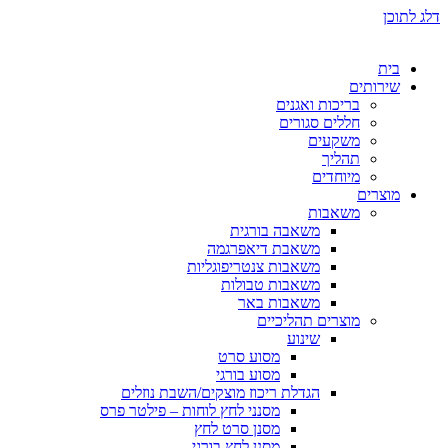
דלג לתוכן
בית
שירותים
בריכות ואגנים
חללים סגורים
משקעים
תהליך
מיוחדים
מוצרים
משאבות
משאבה בורגית
משאבת דיאפרגמה
משאבות צנטריפוגליות
משאבות טבולות
משאבות באר
מוצרים תהליכיים
שינוע
מסוע סרט
מסוע בורגי
הגדלת ריכוז מוצקים/השבת נוזלים
מסנני לחץ לוחות – פילטר פרס
מסנן סרט לחץ
מסנן לחץ בורגי