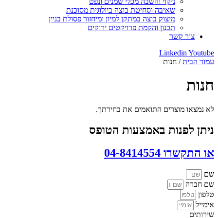
ניקוי והשבה מכלי שמנים ונפט
שאיבה וסחיטת בוצה ביולוגית מסוכנת
מיצוק בוצה במתקן למיון ומיחזור פסולת בניין
תכנון והקמת פרויקטים ירוקים
צור קשר
Linkedin
Youtube
עמוד הבית
/ חנות
חנות
לא נמצאו מוצרים התואמים את בחירתך.
ניתן לפנות באמצעות הטופס
או התקשרו 04-8414554
שם
שם חברה
טלפון
אימייל
שירותים