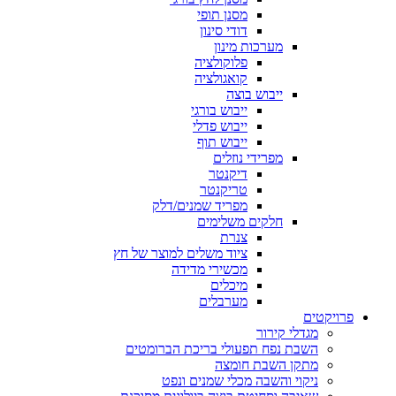
מסנן תופי
דודי סינון
מערכות מינון
פלוקולציה
קואגולציה
ייבוש בוצה
ייבוש בורגי
ייבוש פדלי
ייבוש תוף
מפרידי נוזלים
דיקנטר
טריקנטר
מפריד שמנים/דלק
חלקים משלימים
צנרת
ציוד משלים למוצר של חץ
מכשירי מדידה
מיכלים
מערבלים
פרויקטים
מגדלי קירור
השבת נפח תפעולי בריכת הברומטים
מתקן השבת חומצה
ניקוי והשבה מכלי שמנים ונפט