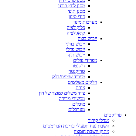
מסנן סרט לחץ
מסנן לחץ בורגי
מסנן תופי
דודי סינון
מערכות מינון
פלוקולציה
קואגולציה
ייבוש בוצה
ייבוש בורגי
ייבוש פדלי
ייבוש תוף
מפרידי נוזלים
דיקנטר
טריקנטר
מפריד שמנים/דלק
חלקים משלימים
צנרת
ציוד משלים למוצר של חץ
מכשירי מדידה
מיכלים
מערבלים
פרויקטים
מגדלי קירור
השבת נפח תפעולי בריכת הברומטים
מתקן השבת חומצה