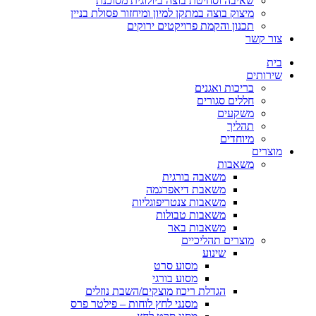
שאיבה וסחיטת בוצה ביולוגית מסוכנת
מיצוק בוצה במתקן למיון ומיחזור פסולת בניין
תכנון והקמת פרויקטים ירוקים
צור קשר
בית
שירותים
בריכות ואגנים
חללים סגורים
משקעים
תהליך
מיוחדים
מוצרים
משאבות
משאבה בורגית
משאבת דיאפרגמה
משאבות צנטריפוגליות
משאבות טבולות
משאבות באר
מוצרים תהליכיים
שינוע
מסוע סרט
מסוע בורגי
הגדלת ריכוז מוצקים/השבת נוזלים
מסנני לחץ לוחות – פילטר פרס