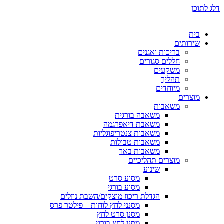
דלג לתוכן
בית
שירותים
בריכות ואגנים
חללים סגורים
משקעים
תהליך
מיוחדים
מוצרים
משאבות
משאבה בורגית
משאבת דיאפרגמה
משאבות צנטריפוגליות
משאבות טבולות
משאבות באר
מוצרים תהליכיים
שינוע
מסוע סרט
מסוע בורגי
הגדלת ריכוז מוצקים/השבת נוזלים
מסנני לחץ לוחות – פילטר פרס
מסנן סרט לחץ
מסנן לחץ בורגי