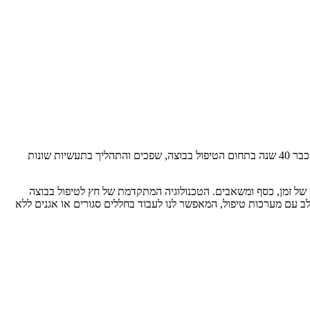
היא חלק מקבוצת חץ ביצוע וטכנולוגיות (Arrow Operation and Technologies Ltd. Israel). חץ ביצוע וטכנולוגיות פעולת כבר 40 שנה בתחום הטיפול בבוצה, שפכים והתהליך בתעשיות שונות
ן של זמן, כסף ומשאבים. הטכנולוגיה המתקדמת של חץ לטיפול בבוצה
לב עם מערכות טיפול, המאפשר לנו לעבוד בחללים סגורים או אגנים ללא