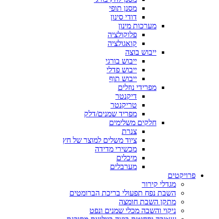
מסנן תופי
דודי סינון
מערכות מינון
פלוקולציה
קואגולציה
ייבוש בוצה
ייבוש בורגי
ייבוש פדלי
ייבוש תוף
מפרידי נוזלים
דיקנטר
טריקנטר
מפריד שמנים/דלק
חלקים משלימים
צנרת
ציוד משלים למוצר של חץ
מכשירי מדידה
מיכלים
מערבלים
פרויקטים
מגדלי קירור
השבת נפח תפעולי בריכת הברומטים
מתקן השבת חומצה
ניקוי והשבה מכלי שמנים ונפט