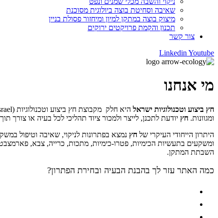
ניקוי והשבה מכלי שמנים ונפט
שאיבה וסחיטת בוצה ביולוגית מסוכנת
מיצוק בוצה במתקן למיון ומיחזור פסולת בניין
תכנון והקמת פרויקטים ירוקים
צור קשר
Linkedin
Youtube
מי אנחנו
חץ ביצוע וטכנולוגיות ישראל
ומגוונות.
חץ
יודעת לתכנן, לייצר ולמכור ציוד תהליכי לכל בעיה או צורך ת
היתרון הייחודי העיקרי של
חץ
נמצא בפתרונות לניקוי, שאיבה וטיפול במשקע
ומשקעים בתעשיות הכימיות, פטרו-כימיות, מתכות, כרייה, צבא, פארמצבטיק
השבתת המתקן.
כמה האתר עזר לך בהבנת הבעיה ובחירת הפתרון?