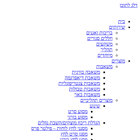
דלג לתוכן
בית
שירותים
בריכות ואגנים
חללים סגורים
משקעים
תהליך
מיוחדים
מוצרים
משאבות
משאבה בורגית
משאבת דיאפרגמה
משאבות צנטריפוגליות
משאבות טבולות
משאבות באר
מוצרים תהליכיים
שינוע
מסוע סרט
מסוע בורגי
הגדלת ריכוז מוצקים/השבת נוזלים
מסנני לחץ לוחות – פילטר פרס
מסנן סרט לחץ
מסנן לחץ בורגי