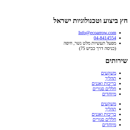
חץ ביצוע וטכנולוגיות ישראל
Info@ecoarrow.com
04-8414554
מפעל תעשיות מלט נשר, חיפה
(כניסה דרך כביש 75)
שירותים
משקעים
תהליך
בריכות ואגנים
חללים סגורים
מיוחדים
משקעים
תהליך
בריכות ואגנים
חללים סגורים
מיוחדים