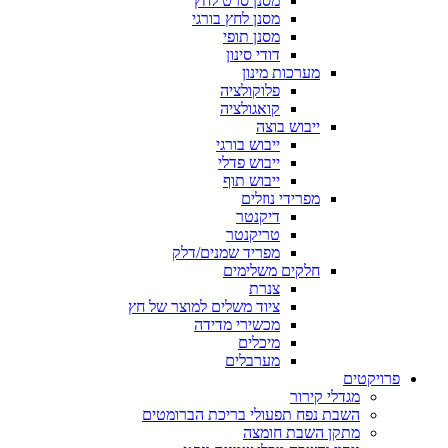
מסנן סרט לחץ
מסנן לחץ בורגי
מסנן תופי
דודי סינון
מערכות מינון
פלוקולציה
קואגולציה
ייבוש בוצה
ייבוש בורגי
ייבוש פדלי
ייבוש תוף
מפרידי נוזלים
דיקנטר
טריקנטר
מפריד שמנים/דלק
חלקים משלימים
צנרת
ציוד משלים למוצר של חץ
מכשירי מדידה
מיכלים
מערבלים
פרויקטים
מגדלי קירור
השבת נפח תפעולי בריכת הברומטים
מתקן השבת חומצה