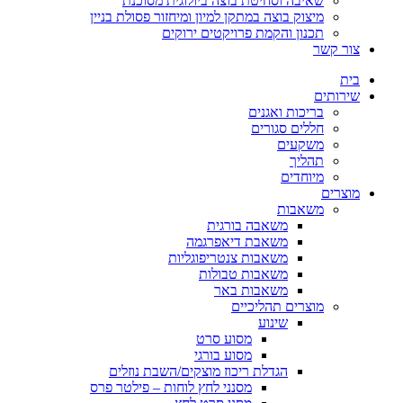
שאיבה וסחיטת בוצה ביולוגית מסוכנת
מיצוק בוצה במתקן למיון ומיחזור פסולת בניין
תכנון והקמת פרויקטים ירוקים
צור קשר
בית
שירותים
בריכות ואגנים
חללים סגורים
משקעים
תהליך
מיוחדים
מוצרים
משאבות
משאבה בורגית
משאבת דיאפרגמה
משאבות צנטריפוגליות
משאבות טבולות
משאבות באר
מוצרים תהליכיים
שינוע
מסוע סרט
מסוע בורגי
הגדלת ריכוז מוצקים/השבת נוזלים
מסנני לחץ לוחות – פילטר פרס