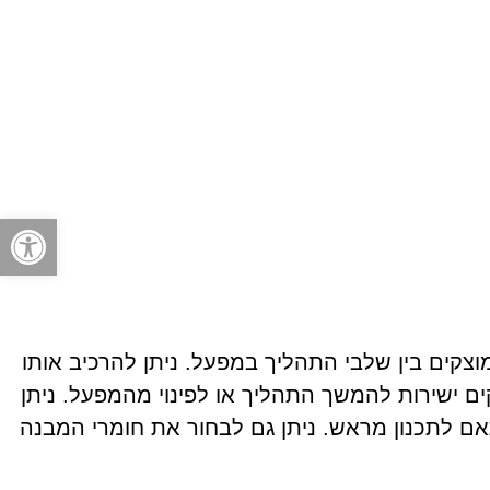
פתח
וצקים בין שלבי התהליך במפעל. ניתן להרכיב אותו
D), מכבשים ועוד, אשר יובילו את המוצקים ישירות להמשך התהליך או לפינוי מהמפעל. ניתן
ל ע"פ דרישה. המסוע סרט יכול להעביר ספיקה מסית [Ton/hr] גדולה בהתאם לתכנון מראש. ניתן גם לבחור את חומרי המבנה